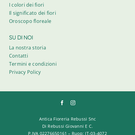
I colori dei fiori
Il significato dei fiori
Oroscopo floreale
SU DI NOI
La nostra storia
Contatti
Termini e condizioni
Privacy Policy
Antica Fioreria Rebussi Snc
Di Rebussi Giovanni E C.
P.IVA 02276650161 – Ruop: IT-03-4072