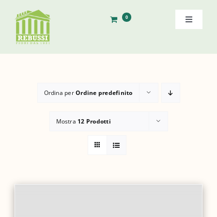
Salta
al
0
Toggle
contenuto
Navigati
Home
Storia
Ordina per
Ordine predefinito
Shop
Mostra
12 Prodotti
Ordine Diretto
Contatti
Cerca
per: