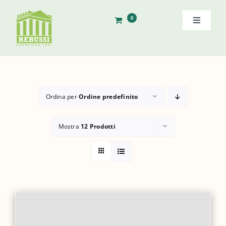
Salta
al
0
Toggle
contenuto
Navigati
Home
Storia
Ordina per
Ordine predefinito
Shop
Mostra
12 Prodotti
Ordine Diretto
Contatti
Cerca
per: