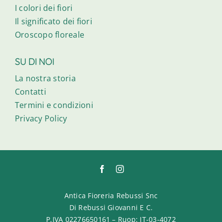
I colori dei fiori
Il significato dei fiori
Oroscopo floreale
SU DI NOI
La nostra storia
Contatti
Termini e condizioni
Privacy Policy
Antica Fioreria Rebussi Snc
Di Rebussi Giovanni E C.
P.IVA 02276650161 – Ruop: IT-03-4072