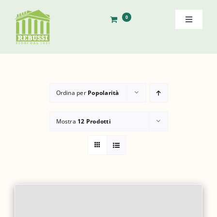
Salta
al
0
Toggle
contenuto
Navigati
Home
Storia
Ordina per
Popolarità
Shop
Mostra
12 Prodotti
Ordine Diretto
Contatti
Cerca
per: