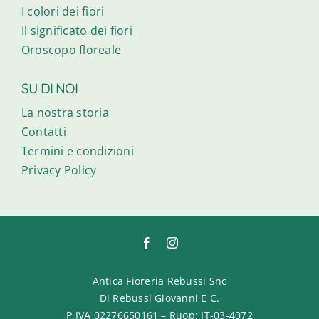
I colori dei fiori
Il significato dei fiori
Oroscopo floreale
SU DI NOI
La nostra storia
Contatti
Termini e condizioni
Privacy Policy
Antica Fioreria Rebussi Snc
Di Rebussi Giovanni E C.
P.IVA 02276650161 – Ruop: IT-03-4072