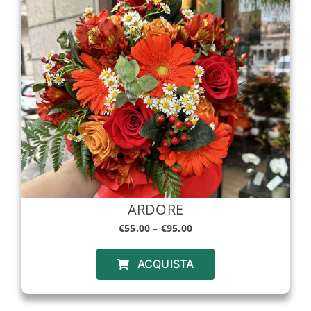
Bonsai
Piante
Piante Grasse
Coroncine di Laurea
ARDORE
Biglietti
€
55.00
–
€
95.00
ACQUISTA