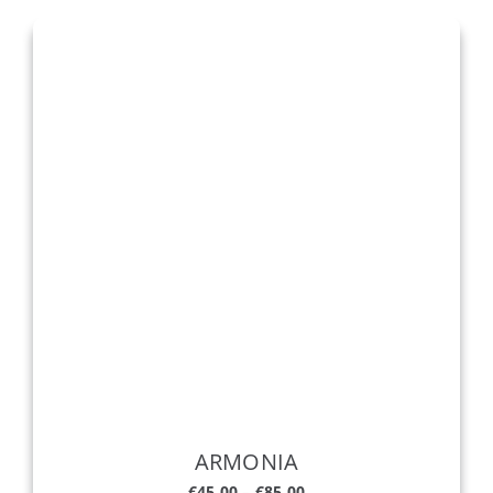
ARMONIA
€
45.00
–
€
85.00