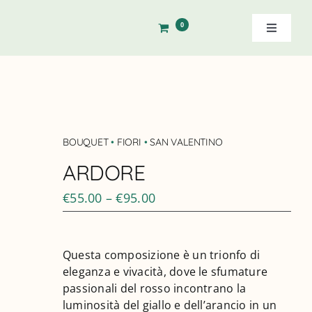
Salta
al
0
Toggle
contenuto
Navigati
Home
Storia
BOUQUET
•
FIORI
•
SAN VALENTINO
Shop
ARDORE
€
55.00
–
€
95.00
Ordine Diretto
Contatti
Questa composizione è un trionfo di
eleganza e vivacità, dove le sfumature
Cerca
passionali del rosso incontrano la
luminosità del giallo e dell’arancio in un
per: