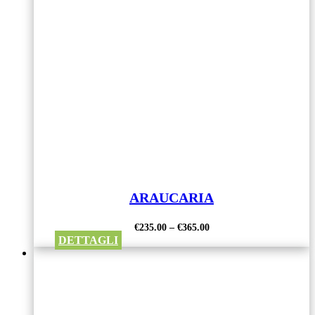
ARAUCARIA
€
235.00
–
€
365.00
DETTAGLI