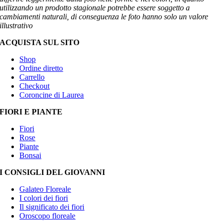
utilizzando un prodotto stagionale potrebbe essere soggetto a
cambiamenti naturali, di conseguenza le foto hanno solo un valore
illustrativo
ACQUISTA SUL SITO
Shop
Ordine diretto
Carrello
Checkout
Coroncine di Laurea
FIORI E PIANTE
Fiori
Rose
Piante
Bonsai
I CONSIGLI DEL GIOVANNI
Galateo Floreale
I colori dei fiori
Il significato dei fiori
Oroscopo floreale