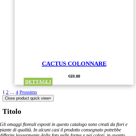
CACTUS COLONNARE
€
69.00
DETTAGLI
1
2
…
4
Prossimo
Close product quick view
×
Titolo
Gli omaggi floreali esposti in questo catalogo sono creati da fiori e
piante di qualità. In alcuni casi il prodotto consegnato potrebbe
differire leggermente dalla foto nelle forme e nei colori, in quanto