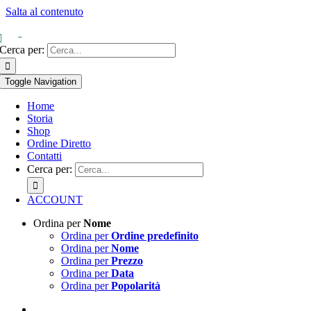
Salta al contenuto
0
Cerca per:
Toggle Navigation
Home
Storia
Shop
Ordine Diretto
Contatti
Cerca per:
ACCOUNT
Ordina per
Nome
Ordina per
Ordine predefinito
Ordina per
Nome
Ordina per
Prezzo
Ordina per
Data
Ordina per
Popolarità