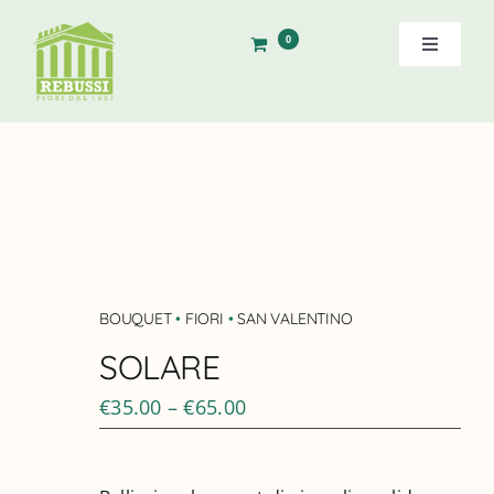
Salta
al
0
Toggle
contenuto
Navigati
Home
Storia
Shop
Ordine Diretto
BOUQUET
•
FIORI
•
SAN VALENTINO
SOLARE
Contatti
€
35.00
–
€
65.00
Cerca
per: