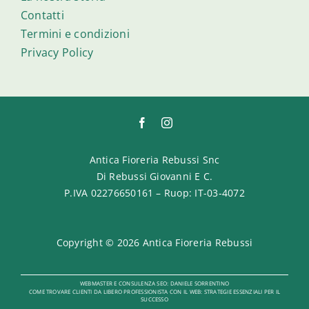
Contatti
Termini e condizioni
Privacy Policy
Antica Fioreria Rebussi Snc
Di Rebussi Giovanni E C.
P.IVA 02276650161 – Ruop: IT-03-4072
Copyright ©
2026 Antica Fioreria Rebussi
WEBMASTER
E
CONSULENZA SEO
:
DANIELE SORRENTINO
COME TROVARE CLIENTI DA LIBERO PROFESSIONISTA CON IL WEB: STRATEGIE ESSENZIALI PER IL
SUCCESSO