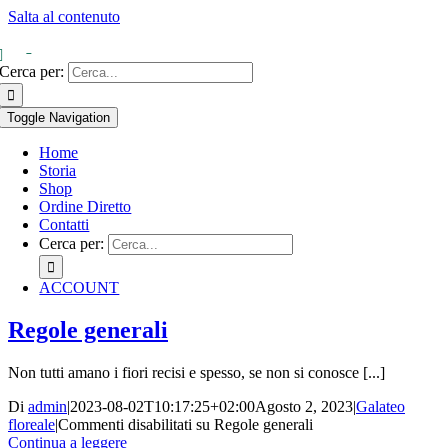
Salta al contenuto
0
Cerca per:
Toggle Navigation
Home
Storia
Shop
Ordine Diretto
Contatti
Cerca per:
ACCOUNT
Regole generali
Non tutti amano i fiori recisi e spesso, se non si conosce [...]
Di
admin
|
2023-08-02T10:17:25+02:00
Agosto 2, 2023
|
Galateo
floreale
|
Commenti disabilitati
su Regole generali
Continua a leggere