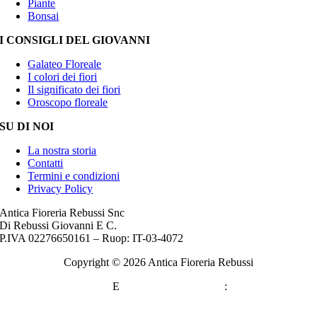
Piante
Bonsai
I CONSIGLI DEL GIOVANNI
Galateo Floreale
I colori dei fiori
Il significato dei fiori
Oroscopo floreale
SU DI NOI
La nostra storia
Contatti
Termini e condizioni
Privacy Policy
Antica Fioreria Rebussi Snc
Di Rebussi Giovanni E C.
P.IVA 02276650161 – Ruop: IT-03-4072
Copyright ©
2026 Antica Fioreria Rebussi
WEBMASTER
E
CONSULENZA SEO
:
DANIELE
SORRENTINO