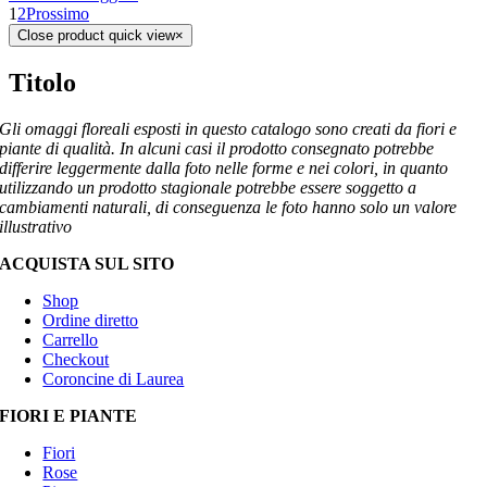
1
2
Prossimo
Close product quick view
×
Titolo
Gli omaggi floreali esposti in questo catalogo sono creati da fiori e
piante di qualità. In alcuni casi il prodotto consegnato potrebbe
differire leggermente dalla foto nelle forme e nei colori, in quanto
utilizzando un prodotto stagionale potrebbe essere soggetto a
cambiamenti naturali, di conseguenza le foto hanno solo un valore
illustrativo
ACQUISTA SUL SITO
Shop
Ordine diretto
Carrello
Checkout
Coroncine di Laurea
FIORI E PIANTE
Fiori
Rose