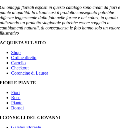
Gli omaggi floreali esposti in questo catalogo sono creati da fiori e
piante di qualità. In alcuni casi il prodotto consegnato potrebbe
differire leggermente dalla foto nelle forme e nei colori, in quanto
utilizzando un prodotto stagionale potrebbe essere soggetto a
cambiamenti naturali, di conseguenza le foto hanno solo un valore
illustrativo
ACQUISTA SUL SITO
Shop
Ordine diretto
Carrello
Checkout
Coroncine di Laurea
FIORI E PIANTE
Fiori
Rose
Piante
Bonsai
I CONSIGLI DEL GIOVANNI
Galateo Floreale