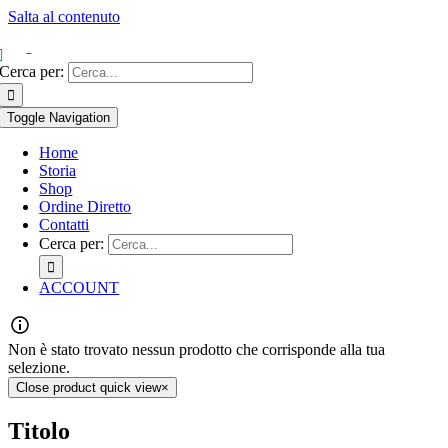
Salta al contenuto
0
Cerca per:
Toggle Navigation
Home
Storia
Shop
Ordine Diretto
Contatti
Cerca per:
ACCOUNT
Non è stato trovato nessun prodotto che corrisponde alla tua
selezione.
Close product quick view
×
Titolo