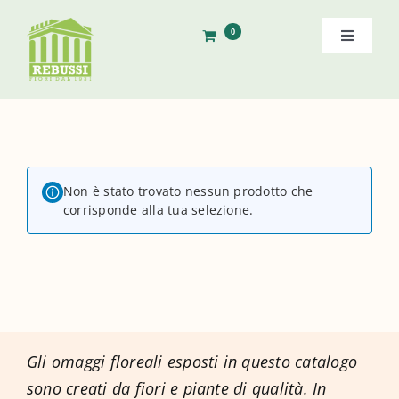
Salta
al
0
Toggle
contenuto
Navigati
Home
Storia
Non è stato trovato nessun prodotto che
Shop
corrisponde alla tua selezione.
Ordine Diretto
Contatti
Gli omaggi floreali esposti in questo catalogo
Cerca
sono creati da fiori e piante di qualità. In
per: