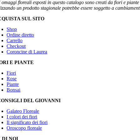
 omaggi floreali esposti in questo catalogo sono creati da fiori e piante
ilizzando un prodotto stagionale potrebbe essere soggetto a cambiamenti 
CQUISTA SUL SITO
Shop
Ordine diretto
Carrello
Checkout
Coroncine di Laurea
ORI E PIANTE
Fiori
Rose
Piante
Bonsai
CONSIGLI DEL GIOVANNI
Galateo Floreale
I colori dei fiori
Il significato dei fiori
Oroscopo floreale
 DI NOI