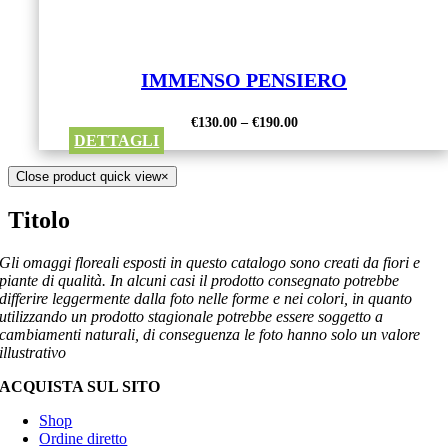
IMMENSO PENSIERO
€
130.00
–
€
190.00
DETTAGLI
Close product quick view
×
Titolo
Gli omaggi floreali esposti in questo catalogo sono creati da fiori e
piante di qualità. In alcuni casi il prodotto consegnato potrebbe
differire leggermente dalla foto nelle forme e nei colori, in quanto
utilizzando un prodotto stagionale potrebbe essere soggetto a
cambiamenti naturali, di conseguenza le foto hanno solo un valore
illustrativo
ACQUISTA SUL SITO
Shop
Ordine diretto