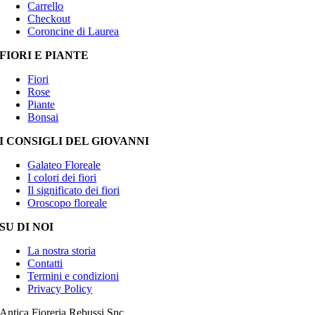
Carrello
Checkout
Coroncine di Laurea
FIORI E PIANTE
Fiori
Rose
Piante
Bonsai
I CONSIGLI DEL GIOVANNI
Galateo Floreale
I colori dei fiori
Il significato dei fiori
Oroscopo floreale
SU DI NOI
La nostra storia
Contatti
Termini e condizioni
Privacy Policy
Antica Fioreria Rebussi Snc