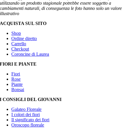
utilizzando un prodotto stagionale potrebbe essere soggetto a
cambiamenti naturali, di conseguenza le foto hanno solo un valore
illustrativo
ACQUISTA SUL SITO
Shop
Ordine diretto
Carrello
Checkout
Coroncine di Laurea
FIORI E PIANTE
Fiori
Rose
Piante
Bonsai
I CONSIGLI DEL GIOVANNI
Galateo Floreale
I colori dei fiori
Il significato dei fiori
Oroscopo floreale