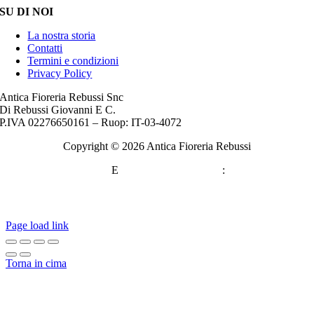
SU DI NOI
La nostra storia
Contatti
Termini e condizioni
Privacy Policy
Antica Fioreria Rebussi Snc
Di Rebussi Giovanni E C.
P.IVA 02276650161 – Ruop: IT-03-4072
Copyright ©
2026 Antica Fioreria Rebussi
WEBMASTER
E
CONSULENZA SEO
:
DANIELE
SORRENTINO
Come Trovare Clienti da Libero Professionista con il Web: Strategie Essenziali per il Successo
Page load link
Torna in cima