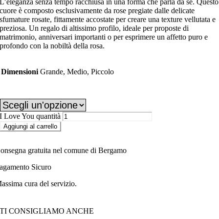
L’eleganza senza tempo racchiusa in una forma che parla da sé. Questo
cuore è composto esclusivamente da rose pregiate dalle delicate
sfumature rosate, fittamente accostate per creare una texture vellutata e
preziosa. Un regalo di altissimo profilo, ideale per proposte di
matrimonio, anniversari importanti o per esprimere un affetto puro e
profondo con la nobiltà della rosa.
Dimensioni
Grande, Medio, Piccolo
Dimensioni
I Love You quantità
Aggiungi al carrello
onsegna gratuita nel comune di Bergamo
agamento Sicuro
assima cura del servizio.
TI CONSIGLIAMO ANCHE