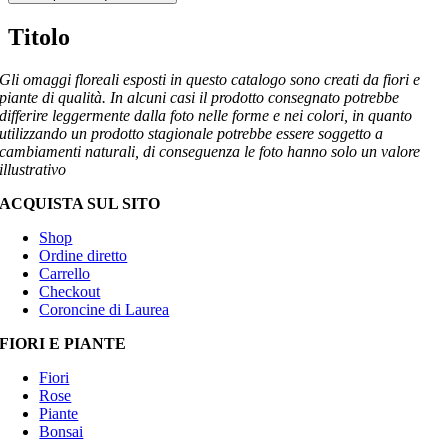
Titolo
Gli omaggi floreali esposti in questo catalogo sono creati da fiori e
piante di qualità. In alcuni casi il prodotto consegnato potrebbe
differire leggermente dalla foto nelle forme e nei colori, in quanto
utilizzando un prodotto stagionale potrebbe essere soggetto a
cambiamenti naturali, di conseguenza le foto hanno solo un valore
illustrativo
ACQUISTA SUL SITO
Shop
Ordine diretto
Carrello
Checkout
Coroncine di Laurea
FIORI E PIANTE
Fiori
Rose
Piante
Bonsai