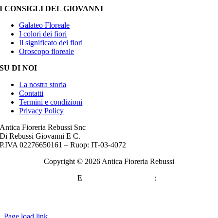
I CONSIGLI DEL GIOVANNI
Galateo Floreale
I colori dei fiori
Il significato dei fiori
Oroscopo floreale
SU DI NOI
La nostra storia
Contatti
Termini e condizioni
Privacy Policy
Antica Fioreria Rebussi Snc
Di Rebussi Giovanni E C.
P.IVA 02276650161 – Ruop: IT-03-4072
Copyright ©
2026 Antica Fioreria Rebussi
WEBMASTER
E
CONSULENZA SEO
:
DANIELE
SORRENTINO
Come Trovare Clienti da Libero Professionista con il Web: Strategie Essenziali per il Successo
Page load link