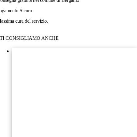
onsegna gratuita nel comune di Bergamo
agamento Sicuro
assima cura del servizio.
TI CONSIGLIAMO ANCHE