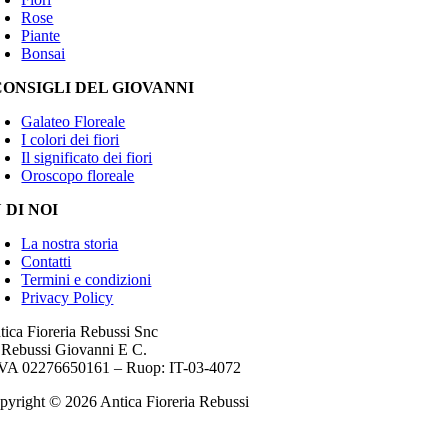
Rose
Piante
Bonsai
CONSIGLI DEL GIOVANNI
Galateo Floreale
I colori dei fiori
Il significato dei fiori
Oroscopo floreale
 DI NOI
La nostra storia
Contatti
Termini e condizioni
Privacy Policy
tica Fioreria Rebussi Snc
 Rebussi Giovanni E C.
IVA 02276650161 – Ruop: IT-03-4072
pyright ©
2026 Antica Fioreria Rebussi
WEBMAS