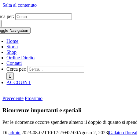
Salta al contenuto
rca per:
oggle Navigation
Home
Storia
Shop
Ordine Diretto
Contatti
Cerca per:
ACCOUNT
0
Precedente
Prossimo
Ricorrenze importanti e speciali
Per le ricorrenze occorre spendere almeno il doppio di quanto si spen
Di
admin
|
2023-08-02T10:17:25+02:00
Agosto 2, 2023
|
Galateo florea