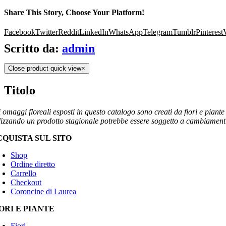
Share This Story, Choose Your Platform!
Facebook
Twitter
Reddit
LinkedIn
WhatsApp
Telegram
Tumblr
Pinterest
Scritto da:
admin
Close product quick view
×
Titolo
 omaggi floreali esposti in questo catalogo sono creati da fiori e piante
ilizzando un prodotto stagionale potrebbe essere soggetto a cambiamenti 
CQUISTA SUL SITO
Shop
Ordine diretto
Carrello
Checkout
Coroncine di Laurea
ORI E PIANTE
Fiori